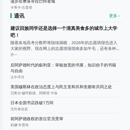
漫步在摩洛哥拉巴特老城
卡蒂卡·古普塔
通讯
更多 ›
建议回族同学还是选择一个清真美食多的城市上大学
吧！
随着各地高考分数即将陆续揭晓，2026年的志愿填报也进入
大家的视野。现在网上的志愿填报指南多如牛毛，还有各种
AI工具帮忙，挑专业和学校大家心里应该都有底了。 不过，
乔一
大学四年是一千多天、三万多顿饭。对于咱们这个有特定饮
后阿萨德时代的叙利亚：审核放宽的书展，知识份子的书籍
食...
与自由
尘中寻月
美国穆斯林在政治态度上与民主党和共和党都有共同之处
贝希尔·穆罕默德、阿斯塔·卡洛
日本全国书店跌破1万间
无作者信息
前阿萨德政权的首位官员受审
莉娜·辛贾布