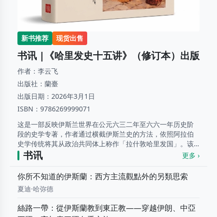
新书推荐
现货出售
书讯 |《哈里发史十五讲》（修订本）出版
作者：
李云飞
出版社：
蘭臺
出版日期：
2026年3月1日
ISBN：
9786269999071
这是一部反映伊斯兰世界在公元六三二年至六六一年历史阶
段的史学专著，作者通过横截伊斯兰史的方法，依照阿拉伯
史学传统将其从政治共同体上称作「拉什敦哈里发国」。该
政治共同体有着一种有序权力，它以维护先知的麦地那城邦
书讯
更多 ›
的社会秩序为自身存在的目的，阿拉伯社会在这个政治过...
...
你所不知道的伊斯蘭：西方主流觀點外的另類思索
夏迪·哈弥德
絲路一帶：從伊斯蘭教到東正教——穿越伊朗、中亞