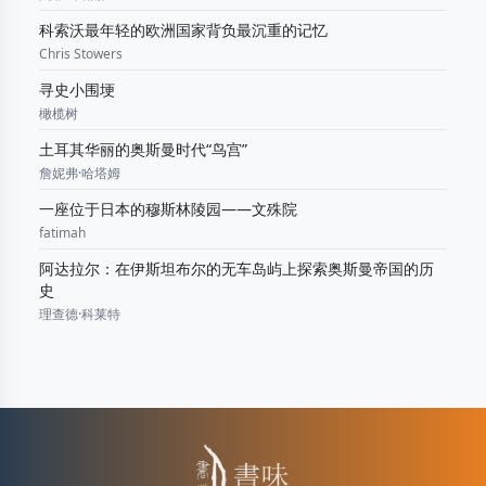
科索沃最年轻的欧洲国家背负最沉重的记忆
Chris Stowers
寻史小围埂
橄榄树
土耳其华丽的奥斯曼时代“鸟宫”
詹妮弗·哈塔姆
一座位于日本的穆斯林陵园——文殊院
fatimah
阿达拉尔：在伊斯坦布尔的无车岛屿上探索奥斯曼帝国的历
史
理查德·科莱特