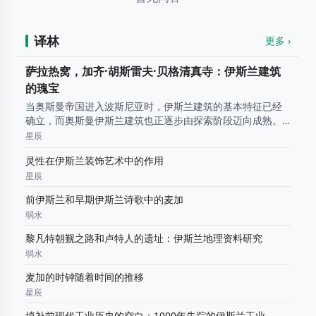
译林
更多 ›
萨拉热窝，加齐·胡斯雷夫·贝格清真寺：伊斯兰建筑
的瑰宝
当奥斯曼帝国进入波斯尼亚时，伊斯兰建筑的基本特征已经
确立，而奥斯曼伊斯兰建筑也正逐步由探索阶段迈向成熟。
学界普遍认为，这一由形成期迈向古典时期的重要转折，与
星辰
苏莱曼大帝（Sultan Sulayman the Magnificent）的统治
灵性在伊斯兰装饰艺术中的作用
以
星辰
前伊斯兰和早期伊斯兰诗歌中的麦加
弱水
黎凡特朝觐之路和卢特人的遗址：伊斯兰地理资料研究
弱水
麦加的时钟随着时间的推移
星辰
填补前现代工业历史的空白：1000年失踪的伊斯兰工业