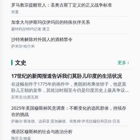
罗马教宗提醒世人：圣奥古斯丁定义的正义战争标准
肖曼
加拿大与伊斯玛仪伊玛目的特殊伙伴关系
蒙特利尔特约记者 潘卫
沙特将解除对外国人的酒精禁令
萨米尔·哈什米
文史
更多 ›
17世纪的新闻报道告诉我们莫卧儿印度的生活状况
在这幅创作于1775年的画作中，奥朗则布乘坐轿子，他是莫
卧儿王朝的皇帝，其统治时期至今仍是印度历史上最具争议
的时期之一。当欧洲还在发明报纸的时候，莫卧儿王朝统治
苏蒂克·比斯瓦斯
下的印度就已经拥有了自己的新闻网络。 从 16...
2025年美国穆斯林民意调查：不断变化的选民群体，持续存
在的挑战
萨赫尔·塞洛德、达莉亚·莫加赫德、埃鲁姆·伊克拉穆拉和莎拉·贝克
俄语区穆斯林的社会与政治分析
陶菲戈·翰森