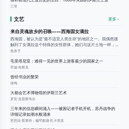
三哥
文艺
更多 ›
来自灵魂故乡的召唤——西海固女满拉
西海固，被认为是“最不适宜人类生存”的地区之一。我偶然接
触到了女满拉这个特殊的女性群体，她们与这片土地一样，
简单而淳朴。在这里，土地的荒芜却滋长了心灵的富足。西
焦东子
海固，召唤我一次次地回到她怀中，犹如灵魂的故乡。 贫 瘠
毛里塔尼亚：难得一见的世界上游客最少的国家之一
土 地 上 的 “..
乔迪·布斯克
曾经书业的繁荣
张鸣
大都会艺术博物馆的伊斯兰艺术
罗宾·克雷斯韦尔
三年来的信息瞬间涌入——被困记者手机开机，苏丹战争的
详细记录如潮水般涌来
芭芭拉·普莱特；穆罕默德·扎卡里亚