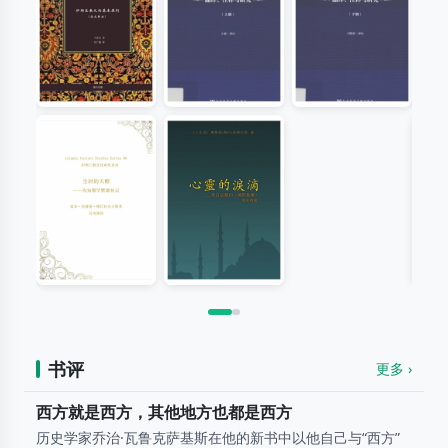
伊斯兰教义的
《智慧珍宝》
《智慧珍宝》
芦
基本原则-（社
翻译、注释与
翻译、注释与
交部分）
研究 上册
研究 下册
马希庆
伊本·阿拉比
伊本·阿拉比
尘封的甜醇
心灵的泪滴
伊
——先知穆罕
百
奥斯曼•努日•托普巴希 （土耳其）
默德传记
索菲·拉赫曼·穆巴拉克夫勒
书评
更多 ›
西方就是西方，其他地方也都是西方
历史学家乔治·瓦鲁克萨基斯在他的新书中以他自己与“西方”