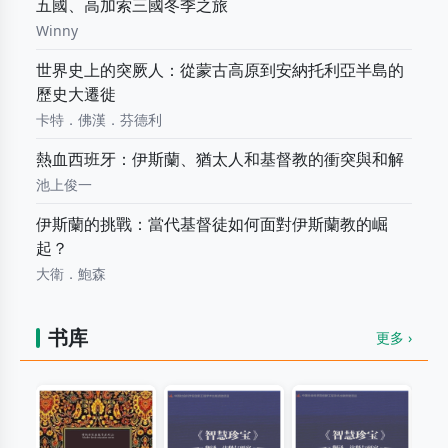
五國、高加索三國冬季之旅
Winny
世界史上的突厥人：從蒙古高原到安納托利亞半島的
歷史大遷徙
卡特．佛漢．芬德利
熱血西班牙：伊斯蘭、猶太人和基督教的衝突與和解
池上俊一
伊斯蘭的挑戰：當代基督徒如何面對伊斯蘭教的崛
起？
大衛．鮑森
书库
更多 ›