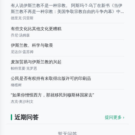
有人说伊斯兰教不是一种宗教。 阿斯玛·T·乌丁在新书《当伊
斯兰教不再是一种宗教：美国争取宗教自由的斗争内幕》中
探讨了宗教自由——或者说缺乏宗教自由的问题。她指出并
德里克·贝雷斯
驳斥了围绕伊斯兰教的种种谬论，这些谬论试图削...
有些文化比其他文化更糟糕
乔尼·汤姆森
伊斯兰教、科学与敬畏
尼达尔·盖苏姆
麦加贸易与伊斯兰教的兴起
帕特里夏·克罗恩
公民是否有权持有未取得出版许可的印刷品
橄榄树
“如果你憎恨西方，那就移民到穆斯林国家去”
杰克·奥沙利文
近期问答
提问
更多 ›
暂无问答