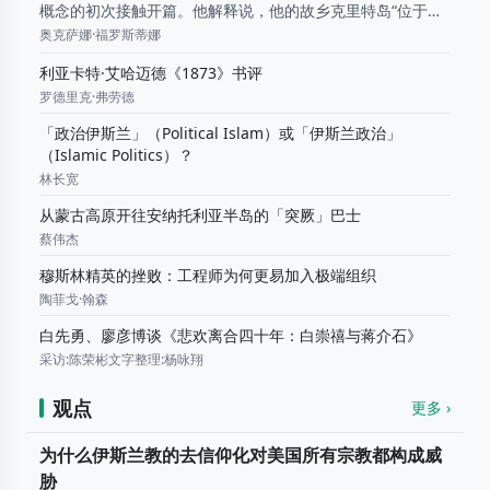
概念的初次接触开篇。他解释说，他的故乡克里特岛“位于三
大洲的交汇处”，作为一名希腊人，他注定要“生活在多种文化
奥克萨娜·福罗斯蒂娜
遗产的复杂交融之中”： 我是否必须在西方...
利亚卡特·艾哈迈德《1873》书评
罗德里克·弗劳德
「政治伊斯兰」（Political Islam）或「伊斯兰政治」
（Islamic Politics）？
林长宽
从蒙古高原开往安纳托利亚半岛的「突厥」巴士
蔡伟杰
穆斯林精英的挫败：工程师为何更易加入极端组织
陶菲戈·翰森
白先勇、廖彦博谈《悲欢离合四十年：白崇禧与蒋介石》
采访:陈荣彬文字整理:杨咏翔
观点
更多 ›
为什么伊斯兰教的去信仰化对美国所有宗教都构成威
胁